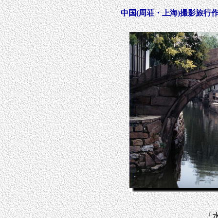
中国(周荘・上海)撮影旅行作
『